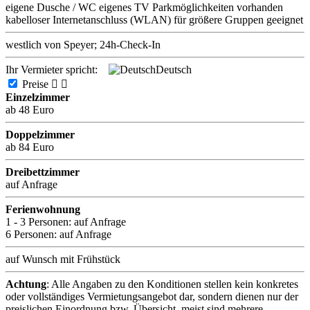
eigene Dusche / WC
eigenes TV
Parkmöglichkeiten vorhanden
kabelloser Internetanschluss (WLAN)
für größere Gruppen geeignet
westlich von Speyer; 24h-Check-In
Ihr Vermieter spricht:
Deutsch
Preise


Einzelzimmer
ab 48 Euro
Doppelzimmer
ab 84 Euro
Dreibettzimmer
auf Anfrage
Ferienwohnung
1 - 3 Personen:
auf Anfrage
6 Personen:
auf Anfrage
auf Wunsch mit Frühstück
Achtung
: Alle Angaben zu den Konditionen stellen kein konkretes
oder vollständiges Vermietungsangebot dar, sondern dienen nur der
preislichen Einordnung bzw. Übersicht, meist sind mehrere