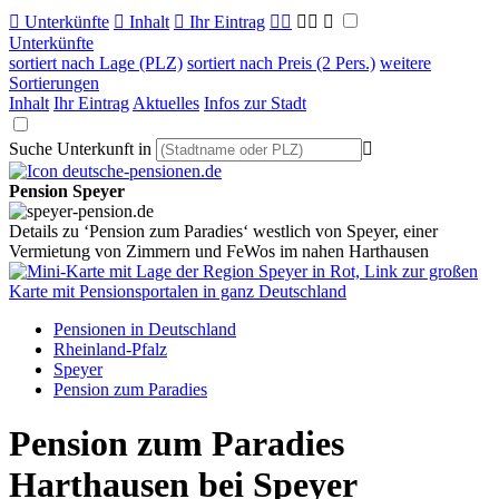

Unterkünfte

Inhalt

Ihr Eintrag



Unterkünfte
sortiert nach Lage (PLZ)
sortiert nach Preis (2 Pers.)
weitere
Sortierungen
Inhalt
Ihr Eintrag
Aktuelles
Infos zur Stadt
Suche Unterkunft in

Pension Speyer
Details zu ‘Pension zum Paradies‘ westlich von Speyer, einer
Vermietung von Zimmern und FeWos im nahen Harthausen
Pensionen in Deutschland
Rheinland-Pfalz
Speyer
Pension zum Paradies
Pension zum Paradies
Harthausen bei Speyer